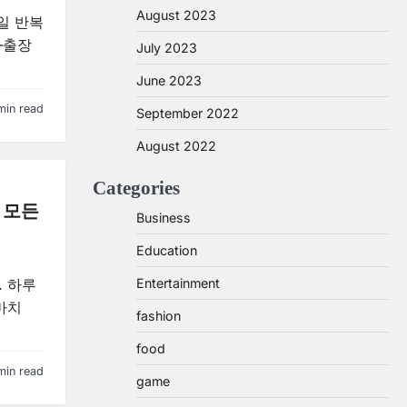
August 2023
일 반복
—출장
July 2023
June 2023
min read
September 2022
August 2022
Categories
 모든
Business
Education
Entertainment
. 하루
마치
fashion
food
min read
game