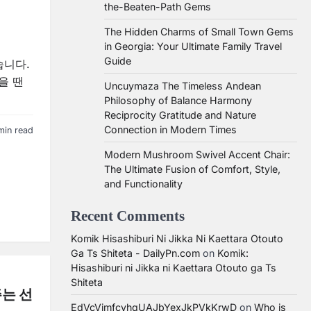
the-Beaten-Path Gems
The Hidden Charms of Small Town Gems
in Georgia: Your Ultimate Family Travel
Guide
습니다.
을 땐
Uncuymaza The Timeless Andean
Philosophy of Balance Harmony
Reciprocity Gratitude and Nature
Connection in Modern Times
min read
Modern Mushroom Swivel Accent Chair:
The Ultimate Fusion of Comfort, Style,
and Functionality
Recent Comments
Komik Hisashiburi Ni Jikka Ni Kaettara Otouto
Ga Ts Shiteta - DailyPn.com
on
Komik:
Hisashiburi ni Jikka ni Kaettara Otouto ga Ts
Shiteta
는 선
EdVcVimfcvhqUAJbYexJkPVkKrwD
on
Who is