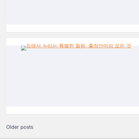
Older posts
Posts
navigation