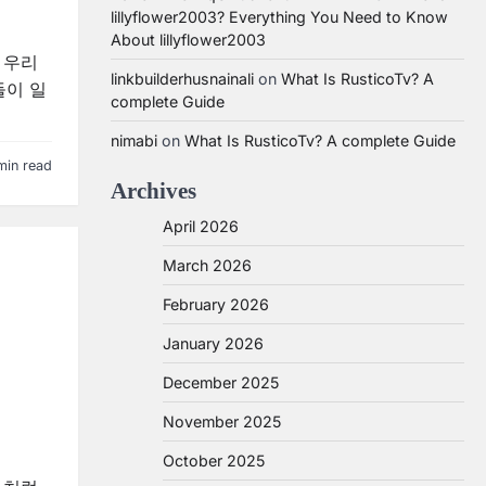
lillyflower2003? Everything You Need to Know
About lillyflower2003
 우리
linkbuilderhusnainali
on
What Is RusticoTv? A
들이 일
complete Guide
nimabi
on
What Is RusticoTv? A complete Guide
min read
Archives
April 2026
March 2026
February 2026
January 2026
December 2025
November 2025
October 2025