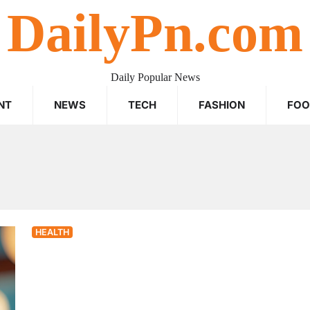
DailyPn.com
Daily Popular News
NT
NEWS
TECH
FASHION
FO
HEALTH